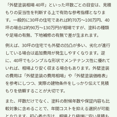
「外壁塗装相場 40坪」といった坪数ごとの目安は、見積
もりの妥当性を判断する上で有効な参考指標となりま
す。一般的に30坪の住宅であれば約70万～100万円、40
坪の場合は約90万～130万円が相場ですが、塗料の種類
や足場の有無、下地補修の有無で差が生まれます。
例えば、30坪の住宅でも外壁の凹凸が多い、劣化が進行
している場合は追加費用が発生しやすくなります。逆
に、40坪でもシンプルな形状でメンテナンス性に優れて
いれば、相場より安く収まる場合もあります。外壁塗装
の費用は「外壁塗装の費用相場」や「外壁塗装価格表」
を参考にしつつ、実際の建物条件をしっかり伝えて見積
もりを依頼することが大切です。
また、坪数だけでなく、塗料の耐候年数や保証内容も比
較対象に含めることで、年間コストを抑える選択が可能
となります。初心者の方は、相場より極端に安い見積も