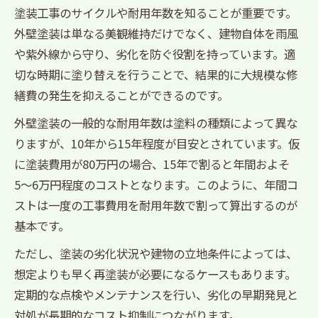
塗装工事のサイクルや耐用年数を知ることが重要です。
意点
外壁塗装は単なる美観維持だけでなく、建物自体を雨風
外壁塗装の坪数別相場で適正額を見極める
や紫外線から守り、劣化を防ぐ役割を持っています。適
外壁塗装の費用相場と総額比較の落とし穴
切な時期に塗り替えを行うことで、結果的に大規模な修
年間コストを抑える外壁塗装見積もり術
繕費の発生を抑えることができるのです。
外壁塗装の年間コストを抑える見積もりの
外壁塗装の一般的な耐用年数は塗料の種類によって異な
極意
りますが、10年から15年程度が目安とされています。仮
外壁塗装相場を踏まえた価格交渉のコツ
に塗装費用が80万円の場合、15年で割ると年間およそ
外壁塗装費用内訳が適正かチェックする方
5〜6万円程度のコストとなります。このように、年間コ
法
ストは一度の工事費用を耐用年数で割って算出するのが
外壁塗装の見積もり比較で納得の工事選び
基本です。
外壁塗装価格表から無駄な費用を発見する
ただし、塗装の劣化状況や建物の立地条件によっては、
失敗しないための外壁塗装費用比較法
想定よりも早く再塗装が必要になるケースもあります。
定期的な点検やメンテナンスを行い、劣化の早期発見と
外壁塗装費用比較で見落としがちな注意点
対処が長期的なコスト抑制につながります。