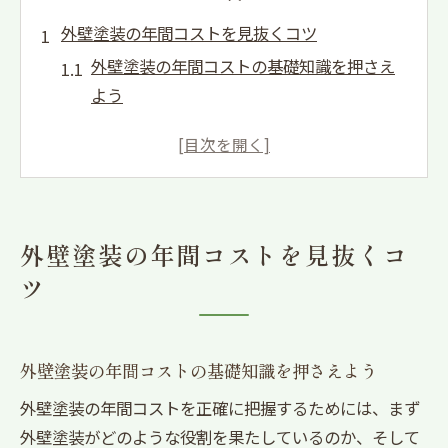
外壁塗装の年間コストを見抜くコツ
外壁塗装の年間コストの基礎知識を押さえ
よう
外壁塗装費用相場と適正価格を正しく理解
外壁塗装費用内訳からコスト感覚を養う方
法
外壁塗装はまだするなとの情報の真偽を検
外壁塗装の年間コストを見抜くコ
証
ツ
外壁塗装の費用相場から損しない選び方
費用内訳から考える外壁塗装の適正額
外壁塗装費用内訳で重要なポイントを解説
外壁塗装の年間コストの基礎知識を押さえよう
外壁塗装のハウスメーカー相場を比較する
外壁塗装の年間コストを正確に把握するためには、まず
視点
外壁塗装がどのような役割を果たしているのか、そして
外壁塗装いくらかかったか事例から学ぶ注