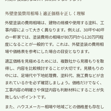
外壁塗装の相場30坪と40坪を正しく比較
外壁塗装費用内訳から差が生まれる理由
外壁塗装費用相場と適正価格を正しく理解
外壁塗装ハウスメーカー相場の特徴を理解
外壁塗装の費用相場は、建物の規模や使用する塗料、工
外壁塗装価格表で安さの根拠を探る視点
事内容によって大きく異なります。例えば、30坪や40坪
外壁塗装を先延ばしにするリスクとは
の一軒家では、塗装費用の相場が80万円から120万円程
外壁塗装を20年しない場合の劣化リスク
度になることが一般的です。これは、外壁塗装の費用相
外壁塗装の先延ばしは年間コスト増に直結
場や価格表を参考にした場合の目安となります。
外壁塗装はまだするなの判断が危険な理由
適正価格を見極めるためには、複数社から見積もりを取
外壁塗装の費用相場と修繕リスクの関係性
得し、内容を比較検討することが大切です。見積もりの
外壁塗装費用内訳に現れる長期的な負担
中には、足場代や下地処理費、塗料代、施工費などが含
長期的に得する外壁塗装の選び方ガイド
まれているかを必ず確認しましょう。価格だけでなく、
工事内容の明確さや保証内容も判断材料にすることが失
外壁塗装で長期満足度を得るための選択基
敗しないポイントです。
準
外壁塗装の色選びは年間コストにも影響
また、ハウスメーカー相場や地域ごとの価格差も存在し