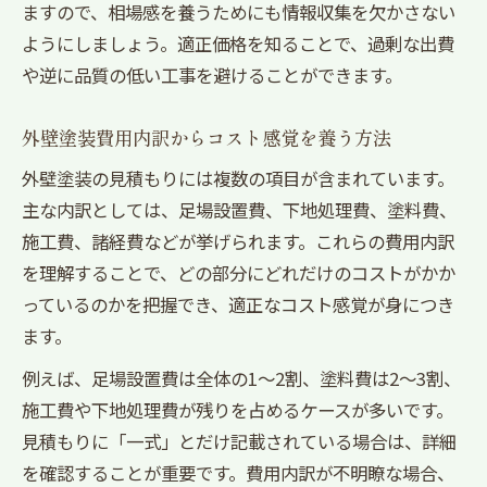
外壁塗装の費用相場と施工内容を比較検討
ますので、相場感を養うためにも情報収集を欠かさない
ようにしましょう。適正価格を知ることで、過剰な出費
外壁塗装価格表を見て賢く業者を選ぶ方法
や逆に品質の低い工事を避けることができます。
外壁塗装の相場30坪・40坪で損しない選び
方
外壁塗装費用内訳からコスト感覚を養う方法
外壁塗装の見積もりには複数の項目が含まれています。
主な内訳としては、足場設置費、下地処理費、塗料費、
施工費、諸経費などが挙げられます。これらの費用内訳
を理解することで、どの部分にどれだけのコストがかか
っているのかを把握でき、適正なコスト感覚が身につき
ます。
例えば、足場設置費は全体の1〜2割、塗料費は2〜3割、
施工費や下地処理費が残りを占めるケースが多いです。
見積もりに「一式」とだけ記載されている場合は、詳細
を確認することが重要です。費用内訳が不明瞭な場合、