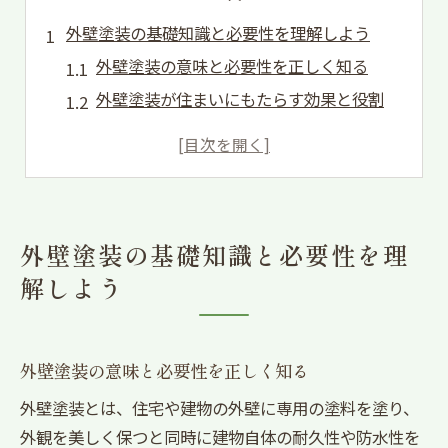
外壁塗装の基礎知識と必要性を理解しよう
外壁塗装の意味と必要性を正しく知る
外壁塗装が住まいにもたらす効果と役割
外壁塗装の基礎知識と塗料の種類の基本
塗装の三原則で耐久性を高める理由
外壁塗装を怠ると起こるリスクと対策
色選びで失敗しない外壁塗装のコツ
外壁塗装の基礎知識と必要性を理
外壁塗装の色選びで押さえたいポイント
解しよう
外壁塗装で避けたい色と選択基準の考え方
色選びシミュレーションで後悔防止
周囲と調和する外壁塗装のカラー選定術
外壁塗装の意味と必要性を正しく知る
外壁塗装で人気色と個性を両立させる方法
外壁塗装とは、住宅や建物の外壁に専用の塗料を塗り、
外壁塗装の費用相場と賢い選択ポイント
外観を美しく保つと同時に建物自体の耐久性や防水性を