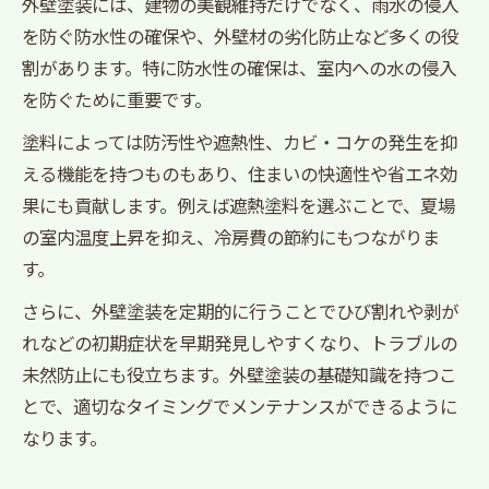
外壁塗装には、建物の美観維持だけでなく、雨水の侵入
三度塗りの重要性と塗装手順の流れ
を防ぐ防水性の確保や、外壁材の劣化防止など多くの役
外壁塗装の乾燥時間と天候の影響
割があります。特に防水性の確保は、室内への水の侵入
を防ぐために重要です。
施工スケジュール作成時のポイント
外壁塗装における助成金や経済的メリット紹介
塗料によっては防汚性や遮熱性、カビ・コケの発生を抑
える機能を持つものもあり、住まいの快適性や省エネ効
外壁塗装で知っておきたい助成金情報
果にも貢献します。例えば遮熱塗料を選ぶことで、夏場
外壁塗装の経済的メリットと節約術
の室内温度上昇を抑え、冷房費の節約にもつながりま
助成金申請時の外壁塗装基礎知識
す。
長期的視点で見る外壁塗装費用対効果
さらに、外壁塗装を定期的に行うことでひび割れや剥が
外壁塗装と省エネ効果の関係を解説
れなどの初期症状を早期発見しやすくなり、トラブルの
未然防止にも役立ちます。外壁塗装の基礎知識を持つこ
とで、適切なタイミングでメンテナンスができるように
なります。