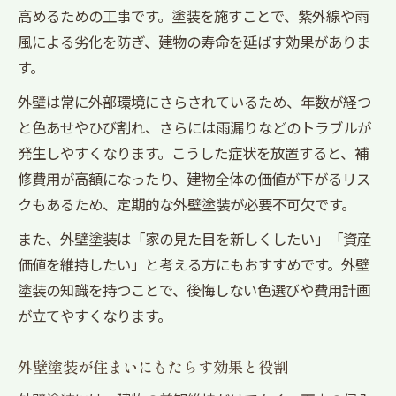
外壁塗装の費用相場と見積もりの基本
高めるための工事です。塗装を施すことで、紫外線や雨
風による劣化を防ぎ、建物の寿命を延ばす効果がありま
外壁塗装費用の内訳と賢い節約法
す。
助成金を活用した外壁塗装の費用対策
塗料の種類と価格差のポイント解説
外壁は常に外部環境にさらされているため、年数が経つ
と色あせやひび割れ、さらには雨漏りなどのトラブルが
外壁塗装の費用で失敗しない比較方法
発生しやすくなります。こうした症状を放置すると、補
DIYで外壁塗装を考える際の注意事項
修費用が高額になったり、建物全体の価値が下がるリス
外壁塗装DIYの基本知識と必要な準備
クもあるため、定期的な外壁塗装が必要不可欠です。
自分で外壁塗装する際の注意点まとめ
また、外壁塗装は「家の見た目を新しくしたい」「資産
DIY外壁塗装でやってはいけないポイント
価値を維持したい」と考える方にもおすすめです。外壁
外壁塗装DIYと業者依頼の違いを理解
塗装の知識を持つことで、後悔しない色選びや費用計画
外壁塗装にふさわしくない月の対策法
が立てやすくなります。
施工手順や日数を押さえる外壁塗装ガイド
外壁塗装の基本的な施工手順を徹底解説
外壁塗装が住まいにもたらす効果と役割
外壁塗装の工程ごとの日数と注意点