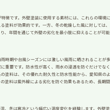
美観を長持ちさせる外壁塗装のポイント
色彩の美しさを保つための選択
が特徴です。外壁塗装に使用する素材には、これらの環境
デザイン性と機能性の両立
える塗料が効果的です。一方、冬の乾燥した風に対しては
外壁素材のテクスチャ選び
より、年間を通じて外壁の劣化を最小限に抑えることが可能
美しい仕上がりを実現する技術
コーティング技術で魅力を持続
長期間輝きを保つ秘訣
梅雨時期や台風シーズンには激しい風雨に晒されることが
外壁塗装で防汚性を高めるための材料選定
常に重要です。防水性が高く、雨水の浸透を防ぐだけでな
汚れに強い外壁材の特徴
系の塗料は、その優れた耐久性と防水性能から、愛知県の
防汚コーティングの効果と必要性
らの塗料は紫外線による劣化を防ぐ効果もあるため、長期間
愛知県の環境に適した防汚性能
低メンテナンスで美しさを維持
カビや苔に強い外壁材の選択肢
多湿、冬は寒冷という幅広い温度変化を経験します。外壁