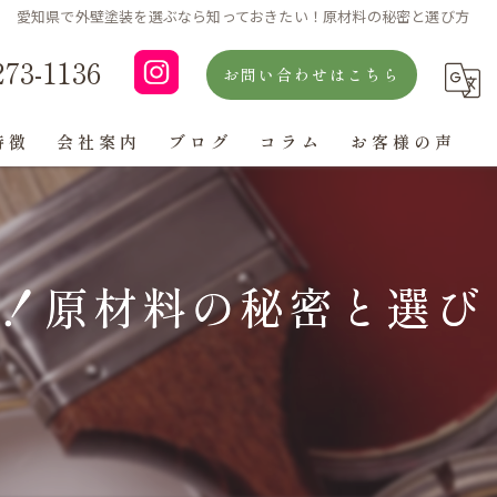
愛知県で外壁塗装を選ぶなら知っておきたい！原材料の秘密と選び方
273-1136
お問い合わせはこちら
特徴
会社案内
ブログ
コラム
お客様の声
よくある質問
！原材料の秘密と選び
ン
グ