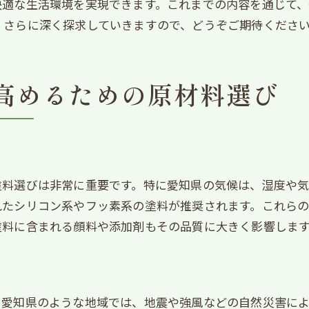
愛知の強い陽射しを考慮した素材選定
快適な生活環境を実現できます。これまでの内容を通じて
、さらに深く探求していきますので、どうぞご期待くださ
色褪せ防止のための最新技術
色褪せを防ぐ外壁塗装の選択肢とその効果
長期間色彩を維持するための工夫
高めるための原材料選び
耐候性に優れた塗料の特性
愛知の環境に適した色褪せ防止策
色褪せテストで選ぶ安心の塗料
新素材による色持ち効果の向上
塗料選びは非常に重要です。特に愛知県の気候は、湿度や
外壁の美観を持続するための選択肢
れたシリコン系やフッ素系の塗料が推奨されます。これら
愛知県で最適な外壁塗装を選ぶための材料分析
塗料に含まれる顔料や添加剤もその品質に大きく影響しま
地域密着型の素材選びの重要性
気候に応じた素材の最適化
信頼性の高い業者の選び方
。愛知県のような地域では、地震や強風などの自然災害に
コストパフォーマンスを考慮した選定