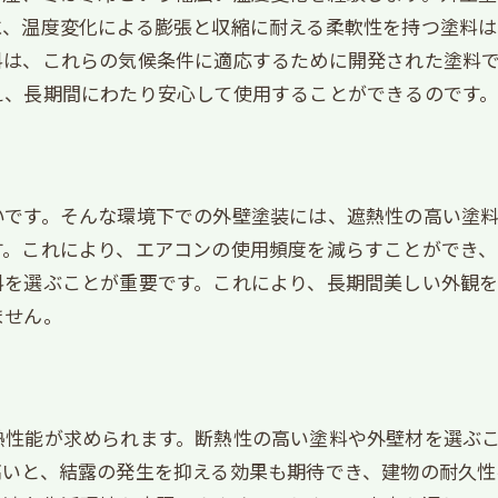
清掃の手間を省くための工夫
に、温度変化による膨張と収縮に耐える柔軟性を持つ塗料
大気汚染に強い外壁塗装の秘密を探る
料は、これらの気候条件に適応するために開発された塗料
大気中の有害物質から家を守る素材
え、長期間にわたり安心して使用することができるのです
防塵性能に優れた外壁塗料とは
愛知県の大気状況に適した材料
長期間美観を維持する防汚技術
いです。そんな環境下での外壁塗装には、遮熱性の高い塗
環境に優しい外壁塗装を選ぶ理由
す。これにより、エアコンの使用頻度を減らすことができ、
大気汚染を考慮した素材選び
料を選ぶことが重要です。これにより、長期間美しい外観
紫外線に耐える外壁塗装用の原材料の選び方
ません。
紫外線からの保護で塗料の劣化を防ぐ
UVカット機能を持つ外壁塗装の選択
耐光性に優れた素材選びのポイント
熱性能が求められます。断熱性の高い塗料や外壁材を選ぶ
紫外線の影響を最小限に抑える技術
高いと、結露の発生を抑える効果も期待でき、建物の耐久性