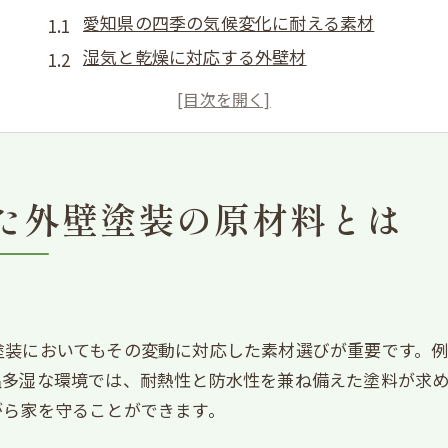
愛知県の四季の気候変化に耐える素材
湿気と乾燥に対応する外壁材
愛知県の雨風に強い塗料の選び方
地域特性に合った温度変化対応力
愛知の夏の暑さに適した外壁塗装
冬の寒さに負けない断熱性能
た外壁塗装の原材料とは
外壁塗装の耐久性を高めるための原材料選び
長寿命を実現する塗料の秘密
亀裂防止に効果的な素材とは
耐摩耗性に優れた外壁材の選定
塗装においてもその変動に対応した素材選びが重要です。
外壁塗装の耐衝撃性能の重要性
温多湿な環境では、耐熱性と防水性を兼ね備えた塗料が求
経年劣化を防ぐための工夫
がら家を守ることができます。
信頼できる素材選びのポイント