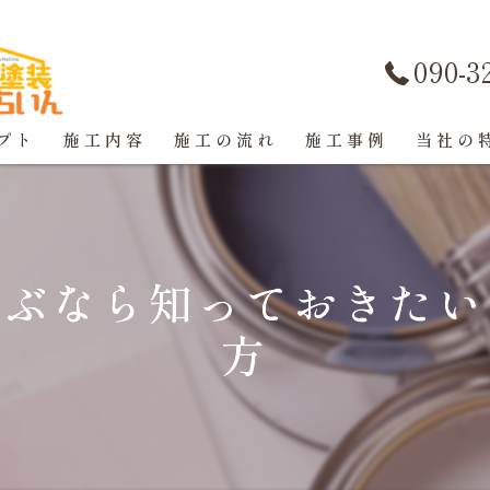
090-3
プト
施工内容
施工の流れ
施工事例
当社の
屋根塗装
戸建て
選ぶなら知っておきたい
マンショ
方
防水工事
コーキン
外壁塗装