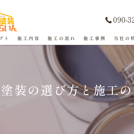
090-3
プト
施工内容
施工の流れ
施工事例
当社の
屋根塗装
戸建て
壁塗装の選び方と施工の
マンショ
防水工事
コーキン
外壁塗装