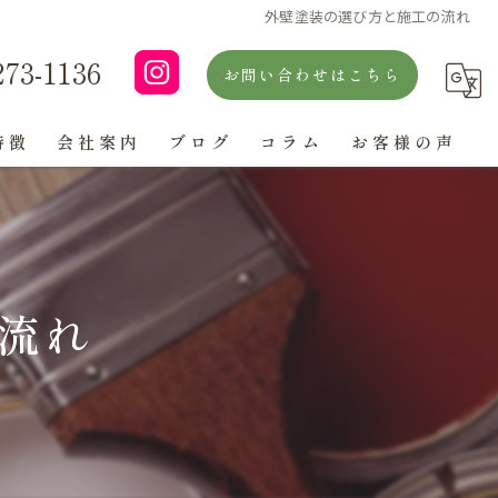
外壁塗装の選び方と施工の流れ
273-1136
お問い合わせはこちら
特徴
会社案内
ブログ
コラム
お客様の声
よくある質問
流れ
ン
グ