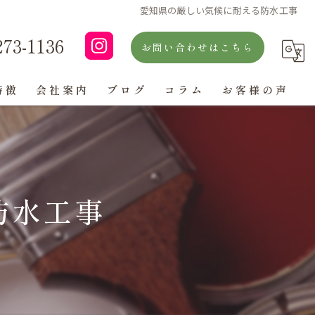
愛知県の厳しい気候に耐える防水工事
273-1136
お問い合わせはこちら
特徴
会社案内
ブログ
コラム
お客様の声
よくある質問
防水工事
ン
グ