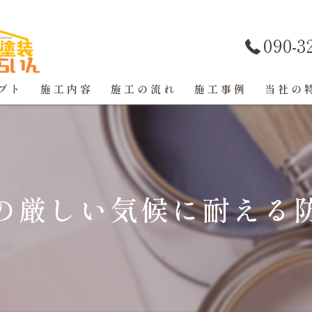
090-3
プト
施工内容
施工の流れ
施工事例
当社の
屋根塗装
戸建て
の厳しい気候に耐える
マンショ
防水工事
コーキン
外壁塗装