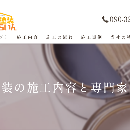
090-3
プト
施工内容
施工の流れ
施工事例
当社の
屋根塗装
戸建て
塗装の施工内容と専門家
マンショ
防水工事
コーキン
外壁塗装