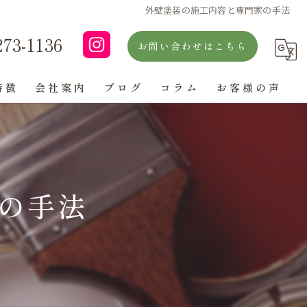
外壁塗装の施工内容と専門家の手法
273-1136
お問い合わせはこちら
特徴
会社案内
ブログ
コラム
お客様の声
よくある質問
の手法
ン
グ