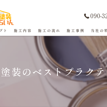
090-3
プト
施工内容
施工の流れ
施工事例
当社の
屋根塗装
戸建て
壁塗装のベストプラクテ
マンショ
防水工事
コーキン
外壁塗装