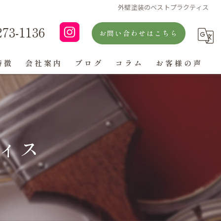
外壁塗装のベストプラクティス
273-1136
お問い合わせはこちら
特徴
会社案内
ブログ
コラム
お客様の声
よくある質問
ィス
ン
グ