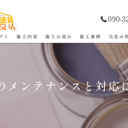
090-3
プト
施工内容
施工の流れ
施工事例
当社の
屋根塗装
戸建て
のメンテナンスと対応
マンショ
防水工事
コーキン
外壁塗装