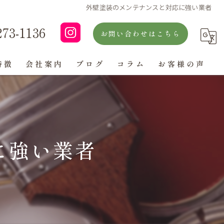
外壁塗装のメンテナンスと対応に強い業者
273-1136
お問い合わせはこちら
特徴
会社案内
ブログ
コラム
お客様の声
よくある質問
に強い業者
ン
グ