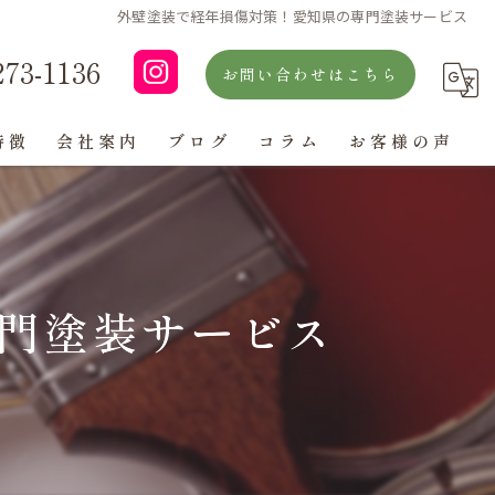
外壁塗装で経年損傷対策！愛知県の専門塗装サービス
273-1136
お問い合わせはこちら
特徴
会社案内
ブログ
コラム
お客様の声
よくある質問
門塗装サービス
ン
グ