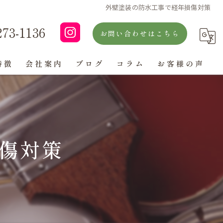
外壁塗装の防水工事で経年損傷対策
273-1136
お問い合わせはこちら
特徴
会社案内
ブログ
コラム
お客様の声
よくある質問
傷対策
ン
グ