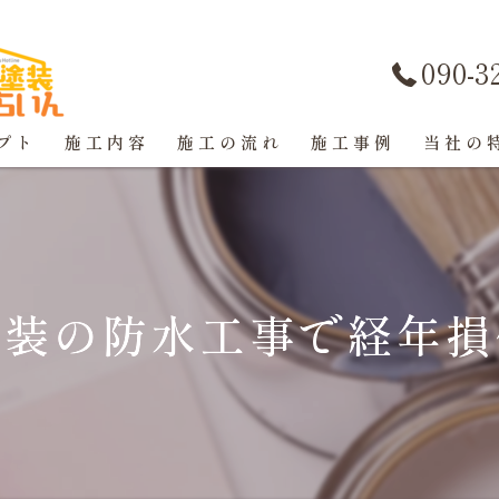
090-3
プト
施工内容
施工の流れ
施工事例
当社の
屋根塗装
戸建て
塗装の防水工事で経年損
マンショ
防水工事
コーキン
外壁塗装