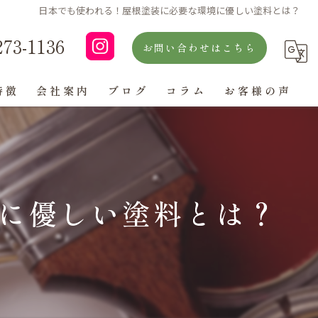
日本でも使われる！屋根塗装に必要な環境に優しい塗料とは？
273-1136
お問い合わせはこちら
特徴
会社案内
ブログ
コラム
お客様の声
よくある質問
に優しい塗料とは？
ン
グ