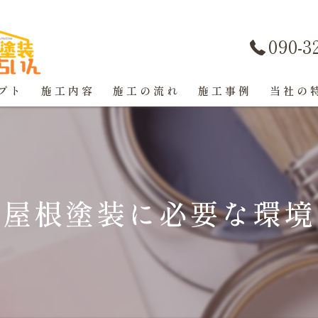
090-3
プト
施工内容
施工の流れ
施工事例
当社の
屋根塗装
戸建て
！屋根塗装に必要な環境
マンショ
防水工事
コーキン
外壁塗装