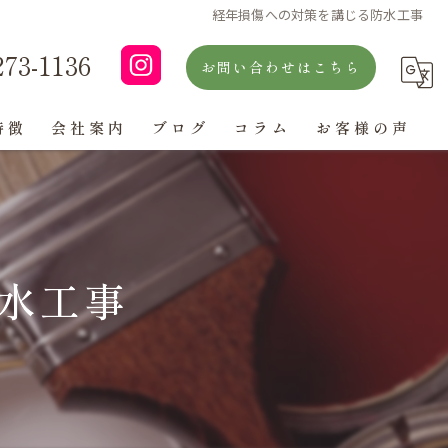
経年損傷への対策を講じる防水工事
273-1136
お問い合わせはこちら
特徴
会社案内
ブログ
コラム
お客様の声
よくある質問
水工事
ン
グ