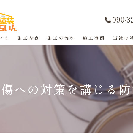
090-3
プト
施工内容
施工の流れ
施工事例
当社の
屋根塗装
戸建て
損傷への対策を講じる防
マンショ
防水工事
コーキン
外壁塗装