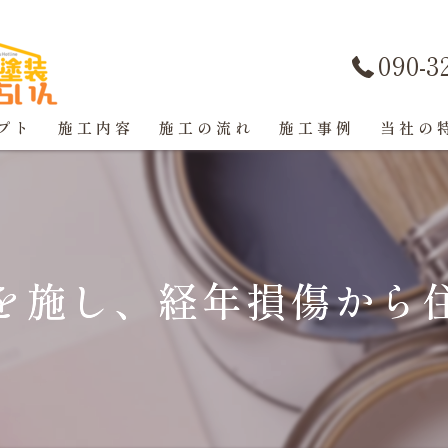
090-3
プト
施工内容
施工の流れ
施工事例
当社の
屋根塗装
戸建て
を施し、経年損傷から
マンショ
防水工事
コーキン
外壁塗装