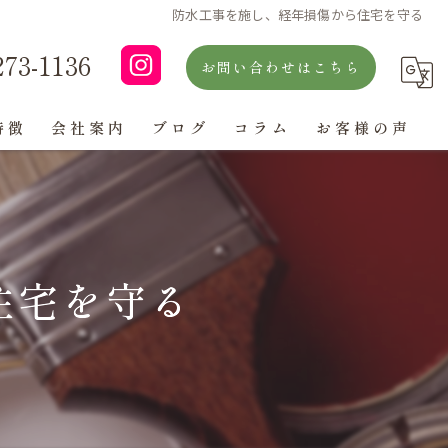
防水工事を施し、経年損傷から住宅を守る
273-1136
お問い合わせはこちら
特徴
会社案内
ブログ
コラム
お客様の声
よくある質問
住宅を守る
ン
グ