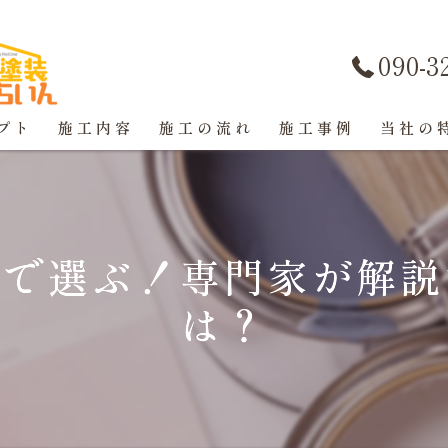
090-3
プト
施工内容
施工の流れ
施工事例
当社の
屋根塗装
戸建て
質で選ぶ！専門家が解説
マンショ
は？
防水工事
コーキン
外壁塗装