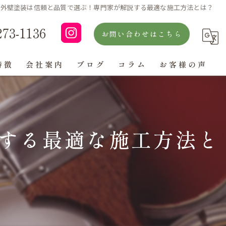
外壁塗装は信頼と品質で選ぶ！専門家が解説する最適な施工方法とは？
273-1136
お問い合わせはこちら
特徴
会社案内
ブログ
コラム
お客様の声
よくある質問
する最適な施工方法と
ン
グ