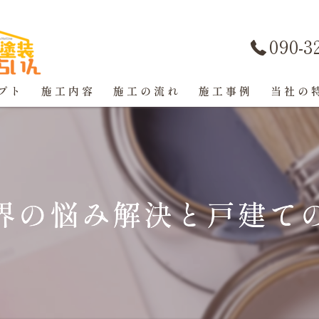
090-3
プト
施工内容
施工の流れ
施工事例
当社の
屋根塗装
戸建て
界の悩み解決と戸建て
マンショ
防水工事
コーキン
外壁塗装