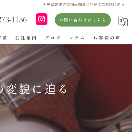
外壁塗装業界の悩み解決と戸建ての変貌に迫る
273-1136
お問い合わせはこちら
特徴
会社案内
ブログ
コラム
お客様の声
よくある質問
の変貌に迫る
ン
グ