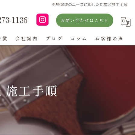
外壁塗装のニーズに即した対応と施工手順
273-1136
お問い合わせはこちら
特徴
会社案内
ブログ
コラム
お客様の声
よくある質問
と施工手順
ン
グ