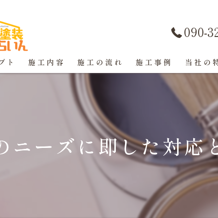
090-3
プト
施工内容
施工の流れ
施工事例
当社の
屋根塗装
戸建て
のニーズに即した対応
マンショ
防水工事
コーキン
外壁塗装