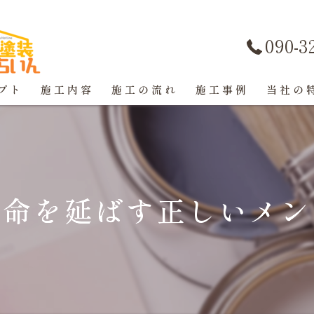
090-3
プト
施工内容
施工の流れ
施工事例
当社の
屋根塗装
戸建て
寿命を延ばす正しいメン
マンショ
防水工事
コーキン
外壁塗装