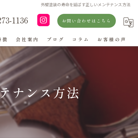
外壁塗装の寿命を延ばす正しいメンテナンス方法
273-1136
お問い合わせはこちら
特徴
会社案内
ブログ
コラム
お客様の声
よくある質問
テナンス方法
ン
グ