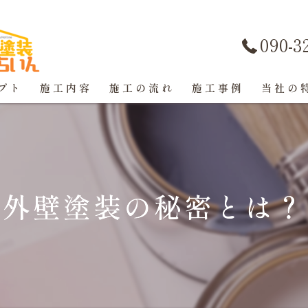
090-3
プト
施工内容
施工の流れ
施工事例
当社の
屋根塗装
戸建て
外壁塗装の秘密とは？
マンショ
防水工事
コーキン
外壁塗装