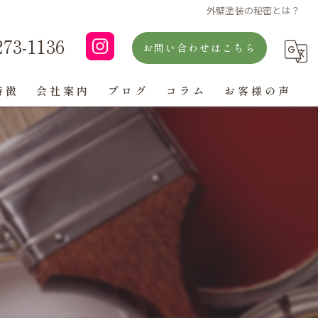
外壁塗装の秘密とは？
273-1136
お問い合わせはこちら
特徴
会社案内
ブログ
コラム
お客様の声
よくある質問
ン
グ