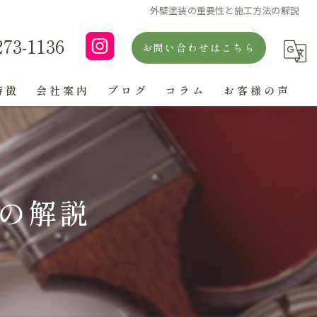
外壁塗装の重要性と施工方法の解説
273-1136
お問い合わせはこちら
特徴
会社案内
ブログ
コラム
お客様の声
よくある質問
の解説
ン
グ