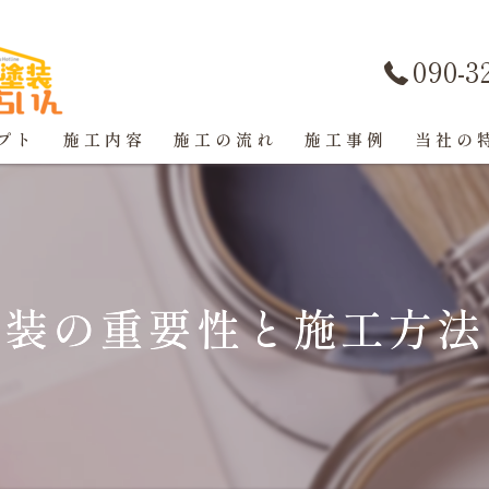
090-3
プト
施工内容
施工の流れ
施工事例
当社の
屋根塗装
戸建て
塗装の重要性と施工方法
マンショ
防水工事
コーキン
外壁塗装