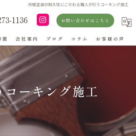
外壁塗装の耐久性にこだわる職人が行うコーキング施工
273-1136
お問い合わせはこちら
特徴
会社案内
ブログ
コラム
お客様の声
よくある質問
うコーキング施工
ン
グ