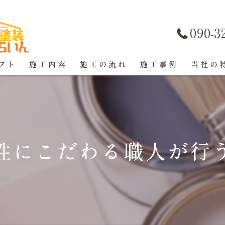
090-3
プト
施工内容
施工の流れ
施工事例
当社の
屋根塗装
戸建て
性にこだわる職人が行
マンショ
防水工事
コーキン
外壁塗装